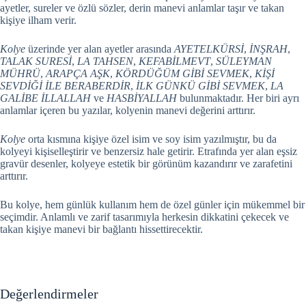
ayetler, sureler ve özlü sözler, derin manevi anlamlar taşır ve takan
kişiye ilham verir.
Kolye
üzerinde yer alan ayetler arasında
AYETELKÜRSİ
,
İNŞRAH
,
TALAK SURESİ
,
LA TAHSEN
,
KEFABİLMEVT
,
SÜLEYMAN
MÜHRÜ
,
ARAPÇA AŞK
,
KÖRDÜĞÜM GİBİ SEVMEK
,
KİŞİ
SEVDİĞİ İLE BERABERDİR
,
İLK GÜNKÜ GİBİ SEVMEK
,
LA
GALİBE İLLALLAH
ve
HASBİYALLAH
bulunmaktadır. Her biri ayrı
anlamlar içeren bu yazılar, kolyenin manevi değerini arttırır.
Kolye
orta kısmına kişiye özel isim ve soy isim yazılmıştır, bu da
kolyeyi kişiselleştirir ve benzersiz hale getirir. Etrafında yer alan eşsiz
gravür desenler, kolyeye estetik bir görünüm kazandırır ve zarafetini
arttırır.
Bu kolye, hem günlük kullanım hem de özel günler için mükemmel bir
seçimdir. Anlamlı ve zarif tasarımıyla herkesin dikkatini çekecek ve
takan kişiye manevi bir bağlantı hissettirecektir.
Değerlendirmeler