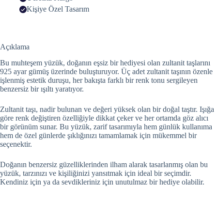
Kişiye Özel Tasarım
Açıklama
Bu muhteşem yüzük, doğanın eşsiz bir hediyesi olan zultanit taşlarını
925 ayar gümüş üzerinde buluşturuyor. Üç adet zultanit taşının özenle
işlenmiş estetik duruşu, her bakışta farklı bir renk tonu sergileyen
benzersiz bir ışıltı yaratıyor.
Zultanit taşı, nadir bulunan ve değeri yüksek olan bir doğal taştır. Işığa
göre renk değiştiren özelliğiyle dikkat çeker ve her ortamda göz alıcı
bir görünüm sunar. Bu yüzük, zarif tasarımıyla hem günlük kullanıma
hem de özel günlerde şıklığınızı tamamlamak için mükemmel bir
seçenektir.
Doğanın benzersiz güzelliklerinden ilham alarak tasarlanmış olan bu
yüzük, tarzınızı ve kişiliğinizi yansıtmak için ideal bir seçimdir.
Kendiniz için ya da sevdikleriniz için unutulmaz bir hediye olabilir.