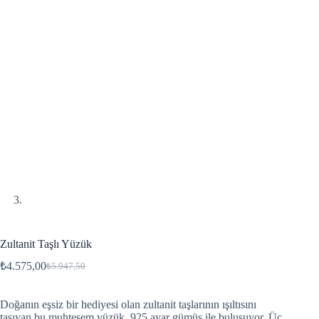
Zultanit Taşlı Yüzük
₺
4.575,00
₺
5.947,50
Doğanın eşsiz bir hediyesi olan zultanit taşlarının ışıltısını
taşıyan bu muhteşem yüzük, 925 ayar gümüş ile buluşuyor. Üç