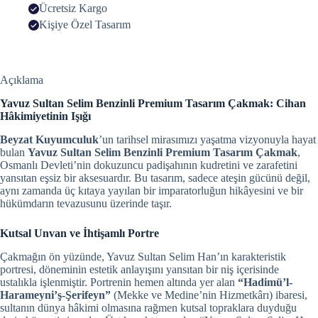
Ücretsiz Kargo
Kişiye Özel Tasarım
Açıklama
Yavuz Sultan Selim Benzinli Premium Tasarım Çakmak: Cihan
Hâkimiyetinin Işığı
Beyzat Kuyumculuk
’un tarihsel mirasımızı yaşatma vizyonuyla hayat
bulan
Yavuz Sultan Selim Benzinli Premium Tasarım Çakmak
,
Osmanlı Devleti’nin dokuzuncu padişahının kudretini ve zarafetini
yansıtan eşsiz bir aksesuardır. Bu tasarım, sadece ateşin gücünü değil,
aynı zamanda üç kıtaya yayılan bir imparatorluğun hikâyesini ve bir
hükümdarın tevazusunu üzerinde taşır.
Kutsal Unvan ve İhtişamlı Portre
Çakmağın ön yüzünde, Yavuz Sultan Selim Han’ın karakteristik
portresi, döneminin estetik anlayışını yansıtan bir niş içerisinde
ustalıkla işlenmiştir. Portrenin hemen altında yer alan
“Hadimü’l-
Harameyni’ş-Şerifeyn”
(Mekke ve Medine’nin Hizmetkârı) ibaresi,
sultanın dünya hâkimi olmasına rağmen kutsal topraklara duyduğu