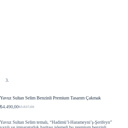
Yavuz Sultan Selim Benzinli Premium Tasarım Çakmak
₺
4.490,00
₺
5.837,00
Yavuz Sultan Selim temalı, “Hadimü’l-Harameyni’ş-Şerifeyn”
yazılı ve imparatorluk haritası işlemeli bu premium benzinli