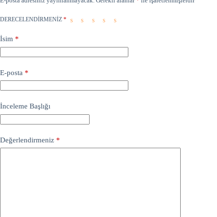
E-posta adresiniz yayınlanmayacak.
Gerekli alanlar
*
ile işaretlenmişlerdir
DERECELENDIRMENIZ
*
İsim
*
E-posta
*
İnceleme Başlığı
Değerlendirmeniz
*