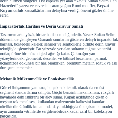
derin hürmeti simgeler. Üst kapakta yer alan “Yavuz Sultan Selim Han
Hazretleri” yazısı ve çevresini saran yoğun Rumi motifler,
Beyzat
Kuyumculuk
zanaatkârlarının detaylara verdiği önemi gözler önüne
serer.
İmparatorluk Haritası ve Derin Gravür Sanatı
Tasarımın arka yüzü, bir tarih atlası niteliğindedir. Yavuz Sultan Selim
döneminde genişleyen Osmanlı sınırlarını gösteren detaylı imparatorluk
haritası, bölgedeki kaleler, şehirler ve sembollerle birlikte derin gravür
tekniğiyle işlenmiştir. Bu yüzeyde yer alan sultanın tuğrası ve tarihi
notlar, ürüne bir müze objesi ağırlığı katar. Çakmağın yan
yüzeylerindeki geometrik desenler ve bitkisel bezemeler, parmak
uçlarınızda dokunsal bir haz bırakırken, premium metalin soğuk ve asil
duruşunu tamamlar.
Mekanik Mükemmellik ve Fonksiyonellik
Görsel ihtişamının yanı sıra, bu çakmak teknik olarak da en üst
segment standartlarına sahiptir. Güçlü benzinli mekanizması, rüzgârlı
havalarda dahi istikrarlı bir alev sunar. Kapak açıldığında çıkan o
meşhur tok metal sesi, kullanılan malzemenin kalitesini kanıtlar
niteliktedir. Günlük kullanımda dayanıklılığıyla öne çıkan bu model,
aynı zamanda vitrinlerde sergilenebilecek kadar zarif bir koleksiyon
parçasıdır.