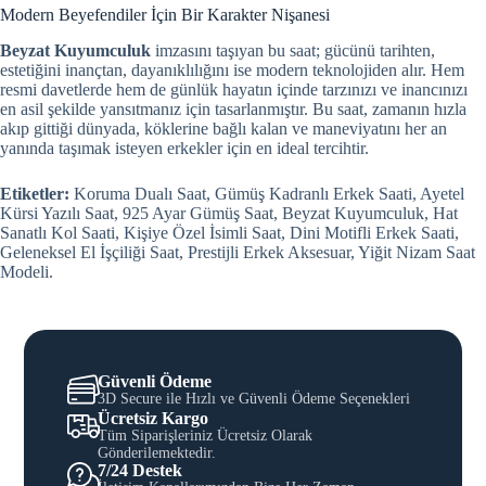
Modern Beyefendiler İçin Bir Karakter Nişanesi
Beyzat Kuyumculuk
imzasını taşıyan bu saat; gücünü tarihten,
estetiğini inançtan, dayanıklılığını ise modern teknolojiden alır. Hem
resmi davetlerde hem de günlük hayatın içinde tarzınızı ve inancınızı
en asil şekilde yansıtmanız için tasarlanmıştır. Bu saat, zamanın hızla
akıp gittiği dünyada, köklerine bağlı kalan ve maneviyatını her an
yanında taşımak isteyen erkekler için en ideal tercihtir.
Etiketler:
Koruma Dualı Saat, Gümüş Kadranlı Erkek Saati, Ayetel
Kürsi Yazılı Saat, 925 Ayar Gümüş Saat, Beyzat Kuyumculuk, Hat
Sanatlı Kol Saati, Kişiye Özel İsimli Saat, Dini Motifli Erkek Saati,
Geleneksel El İşçiliği Saat, Prestijli Erkek Aksesuar, Yiğit Nizam Saat
Modeli.
Güvenli Ödeme
3D Secure ile Hızlı ve Güvenli Ödeme Seçenekleri
Ücretsiz Kargo
Tüm Siparişleriniz Ücretsiz Olarak
Gönderilemektedir.
7/24 Destek