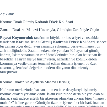
Açıklama
Koruma Dualı Gümüş Kadranlı Erkek Kol Saati
Zamanı Duaların Manevi Huzuruyla, Gümüşün Zarafetiyle Ölçün
Beyzat Kuyumculuk
tarafından büyük bir hassasiyet ve ustalıkla
tasarlanan
Koruma Dualı Gümüş Kadranlı Erkek Kol Saati
, sadece
bir zaman ölçer değil, aynı zamanda ruhunuzu besleyen manevi bir
zırh niteliğindedir. Saatin merkezinde yer alan 925 ayar saf gümüş
kadran, İslam sanatının en zarif örneklerinden biri olan hat sanatı ile
bezelidir. Taşıyan kişiye huzur veren, nazardan ve kötülüklerden
korunmaya vesile olması temenni edilen dualarla işlenen bu özel
tasarım, geleneksel değerleri modern dünyanın dinamizmiyle
birleştiriyor.
Koruma Duaları ve Ayetlerin Manevi Derinliği
Kadranın merkezinde, hat sanatının en ince detaylarıyla işlenmiş
koruma duaları yer almaktadır. İslam kültüründe derin bir yeri olan bu
dualar, saati sadece estetik bir aksesuar olmaktan çıkarıp birer “manevi
muhafız” haline getirir. Gümüşün üzerine işlenen her bir harf, inancın
ve teslimiyetin zamana nakşedilmiş halidir. Gün boyunca bileğinizde