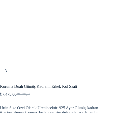
Koruma Dualı Gümüş Kadranlı Erkek Kol Saati
₺
7.475,00
₺
8.596,00
Ürün Size Özel Olarak Üretilecektir. 925 Ayar Gümüş kadran
üzerine işlenen koruma duaları ve isim detayıyla tasarlanan bu