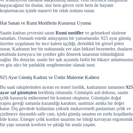
taşıyacağınız bu dualar, size hem güven verir hem de hayatın
koşturmacası içinde manevi bir odak noktası sunar.
Hat Sanatı ve Rumi Motiflerin Kusursuz Uyumu
Saatin kadran çevresini saran
Rumi motifler
ve geleneksel süsleme
sanatları, Osmanlı estetik anlayışının bir yansımasıdır. 925 ayar gümüş
üzerine uygulanan bu ince kalem işçiliği, derinlikli bir görsel şölen
sunar. Kadranın her bir noktasında yer alan bitkisel bezemeler, duaların
etrafında koruyucu bir çember gibi dönerek tasarımın bütünlüğünü
sağlar. Bu detaylar, saatin her ışık açısında farklı bir hikaye anlatmasına
ve göz alıcı bir parlaklık sergilemesine olanak tanır.
925 Ayar Gümüş Kadran ve Üstün Malzeme Kalitesi
Bu saati rakiplerinden ayıran en temel özellik, kadranının tamamen
925
ayar saf gümüşten
üretilmiş olmasıdır. Gümüşün asil dokusu, saatin
çelik kasasıyla mükemmel bir kontrast oluşturur. Gümüşün doğal
yapısı gereği zamanla kazandığı karakter, saatinize antika bir değer
katar. Dış gövdede kullanılan yüksek mukavemetli paslanmaz çelik ve
çizilmeye dayanıklı safir cam, içteki gümüş sanatını en zorlu koşullarda
bile korur. Entegre çelik kordon tasarımı ise bileği kavrayan ergonomik
bir yapı sunarak konforu ve şıklığı bir arada yaşatır.