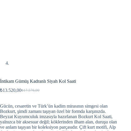
İntikam Gümüş Kadranlı Siyah Kol Saati
₺
13.520,00
₺
17.576,00
Gücün, cesaretin ve Türk’ün kadim mirasının simgesi olan
Bozkurt, şimdi zamanı taşıyan özel bir formda karşınızda.
Beyzat Kuyumculuk imzasıyla hazırlanan Bozkurt Kol Saati,
yalnızca bir aksesuar değil; köklerinden ilham alan, duruşu olan
ve anlam taşıyan bir koleksiyon parçasıdır. Çift kurt motifi, Alp