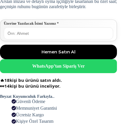
Arslan imzası ve detaylı oyma işçiliğiyle tasarlanan bu özel saat;
geçmişin ruhunu bugünün zarafetiyle birleştirir.
Üzerine Yazılacak İsimi Yazınız
*
Hemen Satın Al
WhatsApp’tan Sipariş Ver
🔥
18
kişi bu ürünü satın aldı.
👀
14
kişi bu ürünü inceliyor.
Beyzat Kuyumculuk Farkıyla..
Güvenli Ödeme
Memnuniyet Garantisi
Ücretsiz Kargo
Kişiye Özel Tasarım