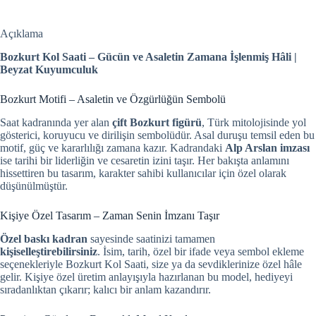
Açıklama
Bozkurt Kol Saati – Gücün ve Asaletin Zamana İşlenmiş Hâli |
Beyzat Kuyumculuk
Bozkurt Motifi – Asaletin ve Özgürlüğün Sembolü
Saat kadranında yer alan
çift Bozkurt figürü
, Türk mitolojisinde yol
gösterici, koruyucu ve dirilişin sembolüdür. Asal duruşu temsil eden bu
motif, güç ve kararlılığı zamana kazır. Kadrandaki
Alp Arslan imzası
ise tarihi bir liderliğin ve cesaretin izini taşır. Her bakışta anlamını
hissettiren bu tasarım, karakter sahibi kullanıcılar için özel olarak
düşünülmüştür.
Kişiye Özel Tasarım – Zaman Senin İmzanı Taşır
Özel baskı kadran
sayesinde saatinizi tamamen
kişiselleştirebilirsiniz
. İsim, tarih, özel bir ifade veya sembol ekleme
seçenekleriyle Bozkurt Kol Saati, size ya da sevdiklerinize özel hâle
gelir. Kişiye özel üretim anlayışıyla hazırlanan bu model, hediyeyi
sıradanlıktan çıkarır; kalıcı bir anlam kazandırır.