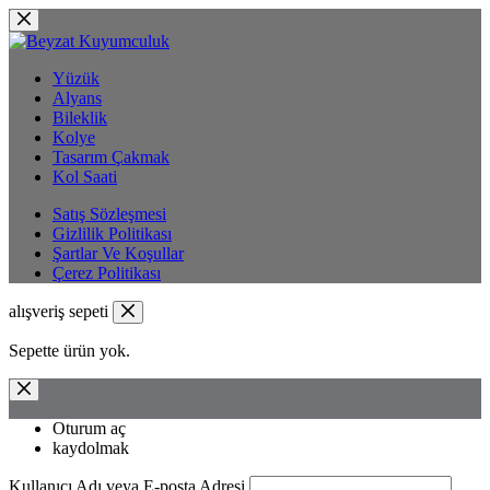
İçeriğe
geç
Yüzük
Alyans
Bileklik
Kolye
Tasarım Çakmak
Kol Saati
Satış Sözleşmesi
Gizlilik Politikası
Şartlar Ve Koşullar
Çerez Politikası
alışveriş sepeti
Sepette ürün yok.
Oturum aç
kaydolmak
Kullanıcı Adı veya E-posta Adresi