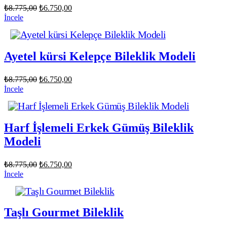
Orijinal
Şu
₺
8.775,00
₺
6.750,00
fiyat:
andaki
İncele
fiyat:
₺8.775,00.
₺6.750,00.
Ayetel kürsi Kelepçe Bileklik Modeli
Orijinal
Şu
₺
8.775,00
₺
6.750,00
fiyat:
andaki
İncele
fiyat:
₺8.775,00.
₺6.750,00.
Harf İşlemeli Erkek Gümüş Bileklik
Modeli
Orijinal
Şu
₺
8.775,00
₺
6.750,00
fiyat:
andaki
İncele
fiyat:
₺8.775,00.
₺6.750,00.
Taşlı Gourmet Bileklik