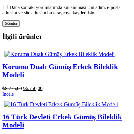
Daha sonraki yorumlarımda kullanılması için adım, e-posta
adresim ve site adresim bu tarayıcıya kaydedilsin.
Gönder
İlgili ürünler
Koruma Dualı Gümüş Erkek Bileklik
Modeli
Orijinal
Şu
₺
8.775,00
₺
6.750,00
fiyat:
andaki
İncele
fiyat:
₺8.775,00.
₺6.750,00.
16 Türk Devleti Erkek Gümüş Bileklik
Modeli