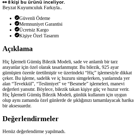
👀
8
kişi bu ürünü inceliyor.
Beyzat Kuyumculuk Farkıyla..
Güvenli Ödeme
Memnuniyet Garantisi
Ücretsiz Kargo
Kişiye Özel Tasarım
Açıklama
Hiç İşlemeli Gümüş Bilezik Modeli, sade ve anlamlı bir tarz
arayanlar için özel olarak tasarlanmıştır. Bu bilezik, 925 ayar
gümüşten özenle üretilmiştir ve üzerindeki “Hiç” işlemesiyle dikkat
çeker. Bu işleme, sadelik ve iç huzuru simgelerken, yanlarında yer
alan “Tevekkül”, “Teslimiyet” ve “Besmele” işlemeleri, manevi
değerleri yansıtır. Böylece, bilezik takan kişiye güç ve huzur verir.
Hiç İşlemeli Gümüş Bilezik Modeli, günlük kullanım için uygun
olup aynı zamanda özel günlerde de şıklığınızı tamamlayacak harika
bir aksesuardır.
Değerlendirmeler
Henüz değerlendirme yapılmadı.