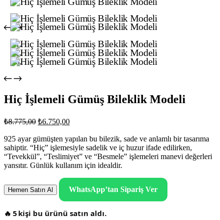
Hiç İşlemeli Gümüş Bileklik Modeli
Orijinal
Şu
₺
8.775,00
₺
6.750,00
fiyat:
andaki
fiyat:
925 ayar gümüşten yapılan bu bilezik, sade ve anlamlı bir tasarıma
₺8.775,00.
sahiptir. “Hiç” işlemesiyle sadelik ve iç huzur ifade edilirken,
₺6.750,00.
“Tevekkül”, “Teslimiyet” ve “Besmele” işlemeleri manevi değerleri
yansıtır. Günlük kullanım için idealdir.
WhatsApp’tan Sipariş Ver
Hemen Satın Al
🔥
5
kişi bu ürünü satın aldı.