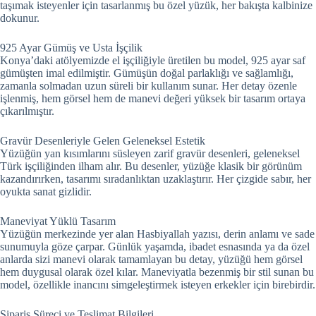
taşımak isteyenler için tasarlanmış bu özel yüzük, her bakışta kalbinize
dokunur.
925 Ayar Gümüş ve Usta İşçilik
Konya’daki atölyemizde el işçiliğiyle üretilen bu model, 925 ayar saf
gümüşten imal edilmiştir. Gümüşün doğal parlaklığı ve sağlamlığı,
zamanla solmadan uzun süreli bir kullanım sunar. Her detay özenle
işlenmiş, hem görsel hem de manevi değeri yüksek bir tasarım ortaya
çıkarılmıştır.
Gravür Desenleriyle Gelen Geleneksel Estetik
Yüzüğün yan kısımlarını süsleyen zarif gravür desenleri, geleneksel
Türk işçiliğinden ilham alır. Bu desenler, yüzüğe klasik bir görünüm
kazandırırken, tasarımı sıradanlıktan uzaklaştırır. Her çizgide sabır, her
oyukta sanat gizlidir.
Maneviyat Yüklü Tasarım
Yüzüğün merkezinde yer alan Hasbiyallah yazısı, derin anlamı ve sade
sunumuyla göze çarpar. Günlük yaşamda, ibadet esnasında ya da özel
anlarda sizi manevi olarak tamamlayan bu detay, yüzüğü hem görsel
hem duygusal olarak özel kılar. Maneviyatla bezenmiş bir stil sunan bu
model, özellikle inancını simgeleştirmek isteyen erkekler için birebirdir.
Sipariş Süreci ve Teslimat Bilgileri