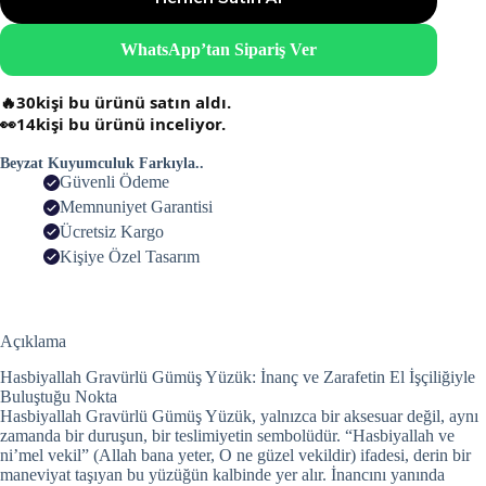
WhatsApp’tan Sipariş Ver
🔥
30
kişi bu ürünü satın aldı.
👀
14
kişi bu ürünü inceliyor.
Beyzat Kuyumculuk Farkıyla..
Güvenli Ödeme
Memnuniyet Garantisi
Ücretsiz Kargo
Kişiye Özel Tasarım
Açıklama
Hasbiyallah Gravürlü Gümüş Yüzük: İnanç ve Zarafetin El İşçiliğiyle
Buluştuğu Nokta
Hasbiyallah Gravürlü Gümüş Yüzük, yalnızca bir aksesuar değil, aynı
zamanda bir duruşun, bir teslimiyetin sembolüdür. “Hasbiyallah ve
ni’mel vekil” (Allah bana yeter, O ne güzel vekildir) ifadesi, derin bir
maneviyat taşıyan bu yüzüğün kalbinde yer alır. İnancını yanında