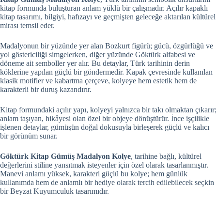
kitap formunda buluşturan anlam yüklü bir çalışmadır. Açılır kapaklı
kitap tasarımı, bilgiyi, hafızayı ve geçmişten geleceğe aktarılan kültürel
mirası temsil eder.
Madalyonun bir yüzünde yer alan Bozkurt figürü; gücü, özgürlüğü ve
yol göstericiliği simgelerken, diğer yüzünde Göktürk alfabesi ve
döneme ait semboller yer alır. Bu detaylar, Türk tarihinin derin
köklerine yapılan güçlü bir göndermedir. Kapak çevresinde kullanılan
klasik motifler ve kabartma çerçeve, kolyeye hem estetik hem de
karakterli bir duruş kazandırır.
Kitap formundaki açılır yapı, kolyeyi yalnızca bir takı olmaktan çıkarır;
anlam taşıyan, hikâyesi olan özel bir objeye dönüştürür. İnce işçilikle
işlenen detaylar, gümüşün doğal dokusuyla birleşerek güçlü ve kalıcı
bir görünüm sunar.
Göktürk Kitap Gümüş Madalyon Kolye
, tarihine bağlı, kültürel
değerlerini stiline yansıtmak isteyenler için özel olarak tasarlanmıştır.
Manevi anlamı yüksek, karakteri güçlü bu kolye; hem günlük
kullanımda hem de anlamlı bir hediye olarak tercih edilebilecek seçkin
bir Beyzat Kuyumculuk tasarımıdır.