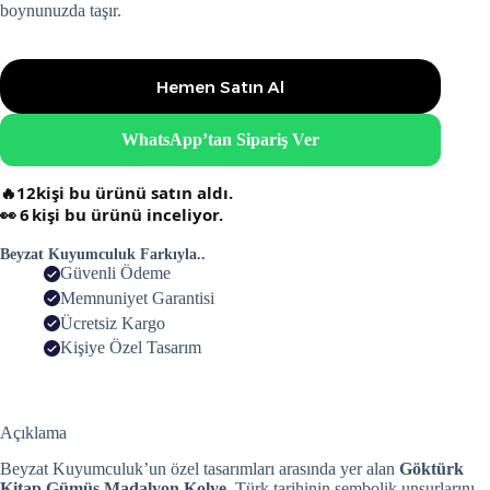
boynunuzda taşır.
Hemen Satın Al
WhatsApp’tan Sipariş Ver
🔥
12
kişi bu ürünü satın aldı.
👀
6
kişi bu ürünü inceliyor.
Beyzat Kuyumculuk Farkıyla..
Güvenli Ödeme
Memnuniyet Garantisi
Ücretsiz Kargo
Kişiye Özel Tasarım
Açıklama
Beyzat Kuyumculuk’un özel tasarımları arasında yer alan
Göktürk
Kitap Gümüş Madalyon Kolye
, Türk tarihinin sembolik unsurlarını