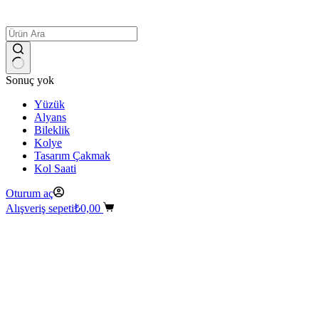
Sonuç yok
Yüzük
Alyans
Bileklik
Kolye
Tasarım Çakmak
Kol Saati
Oturum aç
Alışveriş sepeti
₺
0,00