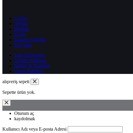
Yüzük
Alyans
Bileklik
Kolye
Tasarım Çakmak
Kol Saati
Satış Sözleşmesi
Gizlilik Politikası
Şartlar Ve Koşullar
Çerez Politikası
alışveriş sepeti
Sepette ürün yok.
Oturum aç
kaydolmak
Kullanıcı Adı veya E-posta Adresi