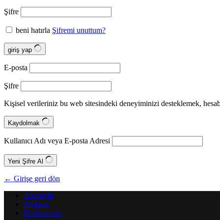
Şifre
beni hatırla
Şifremi unuttum?
giriş yap
E-posta
Şifre
Kişisel verileriniz bu web sitesindeki deneyiminizi desteklemek, hes
Kaydolmak
Kullanıcı Adı veya E-posta Adresi
Yeni Şifre Al
← Girişe geri dön
Anasayfa
Mağaza
Hakkımızda