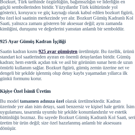
Bozkurt, Türk tarihinde özgürlüğün, bağımsızlığın ve liderliğin en
güçlü sembollerinden biridir. Yüzyıllardır Türk kültüründe yol
gösterici, koruyucu ve güç kaynağı olarak kabul edilen bozkurt figürü,
bu özel kol saatinin merkezinde yer alır. Bozkurt Gümüş Kadranlı Kol
Saati, yalnızca zamanı gösteren bir aksesuar değil; aynı zamanda
kimliğini, duruşunu ve değerlerini yansıtan anlamlı bir semboldür.
925 Ayar Gümüş Kadran İşçiliği
Saatin kadran kısmı
925 ayar gümüşten
üretilmiştir. Bu özellik, ürünü
standart kol saatlerinden ayıran en önemli detaylardan biridir. Gümüş
kadran; hem estetik açıdan tok ve asil bir görünüm sunar hem de uzun
ömürlü kullanım sağlar. Bozkurt figürü, gümüş zemin üzerine net ve
dengeli bir şekilde işlenmiş olup detay kaybı yaşamadan yıllarca ilk
günkü formunu korur.
Kişiye Özel İsimli Üretim
Bu model
tamamen adınıza özel
olarak üretilmektedir. Kadran
üzerinde yer alan isim detayı, saati benzersiz ve kişisel hale getirir. İsim
uygulaması, tasarımla uyumlu bir şekilde konumlandırılır ve estetik
bütünlüğü bozmaz. Bu sayede Bozkurt Gümüş Kadranlı Kol Saati, seri
üretim bir ürün değil; size özel hazırlanmış anlamlı bir aksesuara
dönüşür.