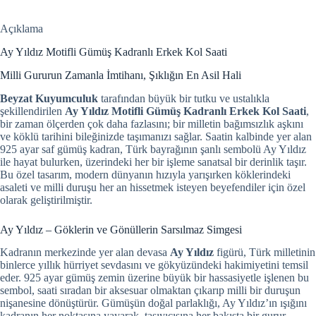
Açıklama
Ay Yıldız Motifli Gümüş Kadranlı Erkek Kol Saati
Milli Gururun Zamanla İmtihanı, Şıklığın En Asil Hali
Beyzat Kuyumculuk
tarafından büyük bir tutku ve ustalıkla
şekillendirilen
Ay Yıldız Motifli Gümüş Kadranlı Erkek Kol Saati
,
bir zaman ölçerden çok daha fazlasını; bir milletin bağımsızlık aşkını
ve köklü tarihini bileğinizde taşımanızı sağlar. Saatin kalbinde yer alan
925 ayar saf gümüş kadran, Türk bayrağının şanlı sembolü Ay Yıldız
ile hayat bulurken, üzerindeki her bir işleme sanatsal bir derinlik taşır.
Bu özel tasarım, modern dünyanın hızıyla yarışırken köklerindeki
asaleti ve milli duruşu her an hissetmek isteyen beyefendiler için özel
olarak geliştirilmiştir.
Ay Yıldız – Göklerin ve Gönüllerin Sarsılmaz Simgesi
Kadranın merkezinde yer alan devasa
Ay Yıldız
figürü, Türk milletinin
binlerce yıllık hürriyet sevdasını ve gökyüzündeki hakimiyetini temsil
eder. 925 ayar gümüş zemin üzerine büyük bir hassasiyetle işlenen bu
sembol, saati sıradan bir aksesuar olmaktan çıkarıp milli bir duruşun
nişanesine dönüştürür. Gümüşün doğal parlaklığı, Ay Yıldız’ın ışığını
kadranın her noktasına yayarak, taşıyıcısına her bakışta bir gurur