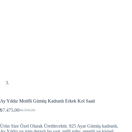
Ay Yıldız Motifli Gümüş Kadranlı Erkek Kol Saati
₺
7.475,00
₺
8.596,00
Ürün Size Özel Olarak Üretilecektir. 925 Ayar Gümüş kadranlı,
Ay Yıldız ve isim detaylı bu saat, milli ruhu, prestiji ve kişisel