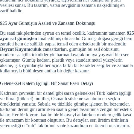
vesilesi sunar. Bu tasarım, vatan sevgisinin zamana nakşedilmiş en
zarif halidir.
925 Ayar Gümüşün Asaleti ve Zanaatın Dokunuşu
Bu saati rakiplerinden ayıran en temel özellik, kadranının tamamen
925
ayar saf gümüşten
imal edilmiş olmasıdır. Gümüş, doğası gereği hem
zarafeti hem de sağlıklı yapısı temsil eden aristokratik bir madendir.
Beyzat Kuyumculuk
zanaatkarları, gümüşün bu asil dokusunu
modern saatçilik teknikleriyle harmanlayarak ortaya yaşayan bir eser
çıkarmıştır. Gümüş kadran, plastik veya standart metal yüzeylerin
aksine, ışık oyunlarıyla her açıda farklı bir karakter sergiler ve zamanla
kullanıcıyla bütünleşen antika bir değer kazanır.
Geleneksel Kalem İşçiliği: Bir Sanat Eseri Detayı
Kadranın çevresini bir dantel gibi saran geleneksel Türk kalem işçiliği
ve floral (bitkisel) motifler, Osmanlı süsleme sanatının en seçkin
örneklerini yansıtır. Sabırla ve titizlikle gümüşe işlenen bu bezemeler,
kadranın derinliğini artırırken saatin genel tasarımına zengin bir estetik
katar. Her bir kıvrım, kadim bir hikayeyi anlatırken modern çelik kasa
ile muazzam bir kontrast oluşturur. Bu detaylar, seri üretim ürünlerin
veremediği o “ruh” faktörünü saate kazandıran en önemli unsurlardır.