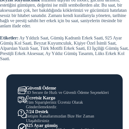
estetiğini gümüşten, değerini ise milli sembollerden alır. Bu saat, bir
aksesuardan çok, her bakıldığında köklerimizi ve gücümüzü hatırlatan
sessiz bir hitabet sanatıdır. Zamanı kendi kurallarıyla yöneten, tarihine
bağlı ve prestij sahibi her erkek için bu saat, saniyelerin ötesinde bir
anlam ifade eder.
Etiketler:
Ay Yıldızlı Saat, Gümüş Kadranlı Erkek Saati, 925 Ayar
Gümüş Kol Saati, Beyzat Kuyumculuk, Kişiye Özel İsimli Saat,
Alparslan Yazılı Saat, Türk Motifli Erkek Saati, El İşçiliği Gümüş Saat,
Prestijli Erkek Aksesuar, Ay Yıldız Gümüş Tasarım, Lüks Erkek Kol
Saati.
Güvenli Ödeme
3D Secure ile Hızlı ve Güvenli Ödeme Seçenekleri
Ücretsiz Kargo
Tüm Siparişleriniz Ücretsiz Olarak
Gönderilemektedir.
7/24 Destek
İletişim Kanallarımızdan Bize Her Zaman
Ulaşabilirsiniz
925 Ayar gümüş