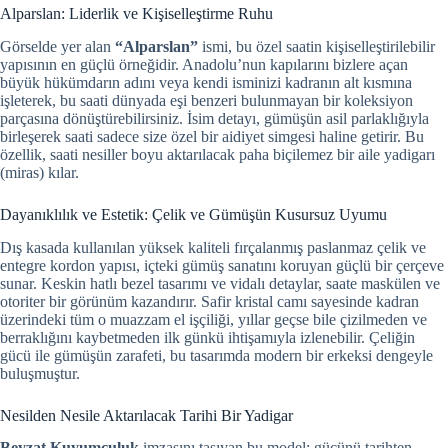
Alparslan: Liderlik ve Kişiselleştirme Ruhu
Görselde yer alan
“Alparslan”
ismi, bu özel saatin kişiselleştirilebilir
yapısının en güçlü örneğidir. Anadolu’nun kapılarını bizlere açan
büyük hükümdarın adını veya kendi isminizi kadranın alt kısmına
işleterek, bu saati dünyada eşi benzeri bulunmayan bir koleksiyon
parçasına dönüştürebilirsiniz. İsim detayı, gümüşün asil parlaklığıyla
birleşerek saati sadece size özel bir aidiyet simgesi haline getirir. Bu
özellik, saati nesiller boyu aktarılacak paha biçilemez bir aile yadigarı
(miras) kılar.
Dayanıklılık ve Estetik: Çelik ve Gümüşün Kusursuz Uyumu
Dış kasada kullanılan yüksek kaliteli fırçalanmış paslanmaz çelik ve
entegre kordon yapısı, içteki gümüş sanatını koruyan güçlü bir çerçeve
sunar. Keskin hatlı bezel tasarımı ve vidalı detaylar, saate maskülen ve
otoriter bir görünüm kazandırır. Safir kristal camı sayesinde kadran
üzerindeki tüm o muazzam el işçiliği, yıllar geçse bile çizilmeden ve
berraklığını kaybetmeden ilk günkü ihtişamıyla izlenebilir. Çeliğin
gücü ile gümüşün zarafeti, bu tasarımda modern bir erkeksi dengeyle
buluşmuştur.
Nesilden Nesile Aktarılacak Tarihi Bir Yadigar
Beyzat Kuyumculuk
imzasını taşıyan bu model; gücünü tarihten,