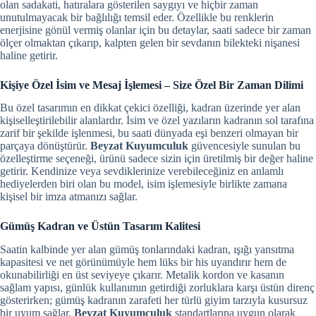
olan sadakati, hatıralara gösterilen saygıyı ve hiçbir zaman
unutulmayacak bir bağlılığı temsil eder. Özellikle bu renklerin
enerjisine gönül vermiş olanlar için bu detaylar, saati sadece bir zaman
ölçer olmaktan çıkarıp, kalpten gelen bir sevdanın bilekteki nişanesi
haline getirir.
Kişiye Özel İsim ve Mesaj İşlemesi – Size Özel Bir Zaman Dilimi
Bu özel tasarımın en dikkat çekici özelliği, kadran üzerinde yer alan
kişiselleştirilebilir alanlardır. İsim ve özel yazıların kadranın sol tarafına
zarif bir şekilde işlenmesi, bu saati dünyada eşi benzeri olmayan bir
parçaya dönüştürür.
Beyzat Kuyumculuk
güvencesiyle sunulan bu
özelleştirme seçeneği, ürünü sadece sizin için üretilmiş bir değer haline
getirir. Kendinize veya sevdiklerinize verebileceğiniz en anlamlı
hediyelerden biri olan bu model, isim işlemesiyle birlikte zamana
kişisel bir imza atmanızı sağlar.
Gümüş Kadran ve Üstün Tasarım Kalitesi
Saatin kalbinde yer alan gümüş tonlarındaki kadran, ışığı yansıtma
kapasitesi ve net görünümüyle hem lüks bir his uyandırır hem de
okunabilirliği en üst seviyeye çıkarır. Metalik kordon ve kasanın
sağlam yapısı, günlük kullanımın getirdiği zorluklara karşı üstün direnç
gösterirken; gümüş kadranın zarafeti her türlü giyim tarzıyla kusursuz
bir uyum sağlar.
Beyzat Kuyumculuk
standartlarına uygun olarak