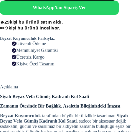
WhatsApp’tan Sipariş Ver
🔥
29
kişi bu ürünü satın aldı.
👀
9
kişi bu ürünü inceliyor.
Beyzat Kuyumculuk Farkıyla..
Güvenli Ödeme
Memnuniyet Garantisi
Ücretsiz Kargo
Kişiye Özel Tasarım
Açıklama
Siyah Beyaz Vefa Gümüş Kadranlı Kol Saati
Zamanın Ötesinde Bir Bağlılık, Asaletin Bileğinizdeki İmzası
Beyzat Kuyumculuk
tarafından büyük bir titizlikle tasarlanan
Siyah
Beyaz Vefa Gümüş Kadranlı Kol Saati
, sadece bir aksesuar değil;
sadakatin, gücün ve sarsılmaz bir aidiyetin zamanla buluştuğu eşsiz bir
sanat eseridir. Gümüş kadranın asil parıltısı, siyah ve beyazın sarsılmaz