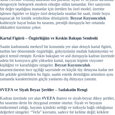
dengesiyle birleşerek modern erkeğin stilini tamamlar. Her saniyenin
bir değer taşıdığına inananlar için üretilen bu özel model, üzerine
işlenen figürler ve kişiye özel detaylarla sıradan bir saati, ömür boyu
taşınacak bir kimlik sembolüne dönüştürür.
Beyzat Kuyumculuk
kalitesiyle hayat bulan bu tasarım, prestijli duruşuyla her ortamda
dikkatleri üzerinize çeker.
Kartal Figürü – Özgürlüğün ve Keskin Bakışın Sembolü
Saatin kadranında merkezî bir konumda yer alan detaylı kartal figürü,
tarihin her döneminde özgürlüğü, gökyüzünün mutlak hakimiyetini ve
gücü temsil etmiştir. Keskin bakışları ve asil duruşuyla kadran üzerinde
adeta bir koruyucu gibi yükselen kartal, taşıyan kişinin vizyoner
kişiliğini ve kararlılığını simgeler.
Beyzat Kuyumculuk
tasarımcılarının ince işçiliği sayesinde en küçük tüy detayına kadar net
bir şekilde görülebilen bu figür, saatin estetik derinliğini artırırken aynı
zamanda karakterinizin güçlü yanlarını dış dünyaya yansıtır.
#VEFA ve Siyah Beyaz Şeritler – Sadakatin Rengi
Kadran üzerinde yer alan
#VEFA
ibaresi ve siyah-beyaz dikey şeritler,
bu tasarımı derin bir duygusal zemine oturtur. Siyah ve beyazın
mükemmel zıtlığı, hayatın içindeki netliği ve tutkuyla bağlı olduğunuz
değerleri simgeler. “Vefa” kavramı, sadece bir kelime değil; köklere