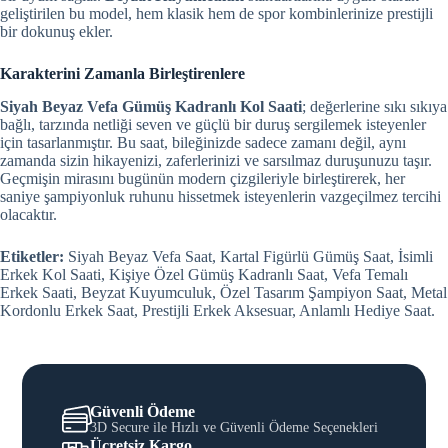
geliştirilen bu model, hem klasik hem de spor kombinlerinize prestijli
bir dokunuş ekler.
Karakterini Zamanla Birleştirenlere
Siyah Beyaz Vefa Gümüş Kadranlı Kol Saati
; değerlerine sıkı sıkıya
bağlı, tarzında netliği seven ve güçlü bir duruş sergilemek isteyenler
için tasarlanmıştır. Bu saat, bileğinizde sadece zamanı değil, aynı
zamanda sizin hikayenizi, zaferlerinizi ve sarsılmaz duruşunuzu taşır.
Geçmişin mirasını bugünün modern çizgileriyle birleştirerek, her
saniye şampiyonluk ruhunu hissetmek isteyenlerin vazgeçilmez tercihi
olacaktır.
Etiketler:
Siyah Beyaz Vefa Saat, Kartal Figürlü Gümüş Saat, İsimli
Erkek Kol Saati, Kişiye Özel Gümüş Kadranlı Saat, Vefa Temalı
Erkek Saati, Beyzat Kuyumculuk, Özel Tasarım Şampiyon Saat, Metal
Kordonlu Erkek Saat, Prestijli Erkek Aksesuar, Anlamlı Hediye Saat.
Güvenli Ödeme
3D Secure ile Hızlı ve Güvenli Ödeme Seçenekleri
Ücretsiz Kargo